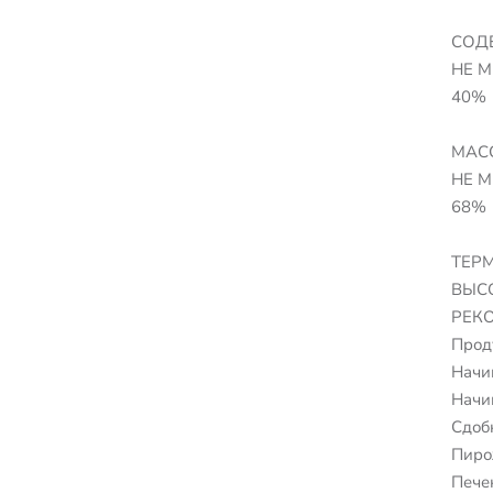
СОД
НЕ М
40%
МАС
НЕ М
68%
ТЕР
ВЫС
РЕК
Прод
Начи
Начи
Сдоб
Пир
Пече