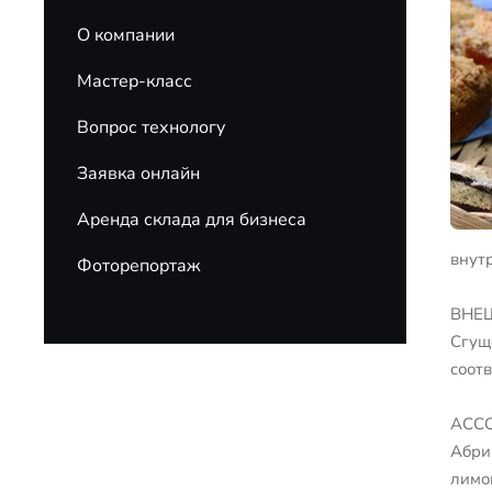
О компании
Мастер-класс
Вопрос технологу
Заявка онлайн
Аренда склада для бизнеса
внут
Фоторепортаж
ВНЕ
Сгущ
соот
АСС
Абрик
лимон