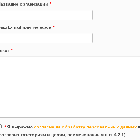
Название организации
*
Ваш E-mail или телефон
*
екст
*
*
Я выражаю
согласие на обработку персональных данных
в
согласно категориям и целям, поименованным в п. 4.2.1)