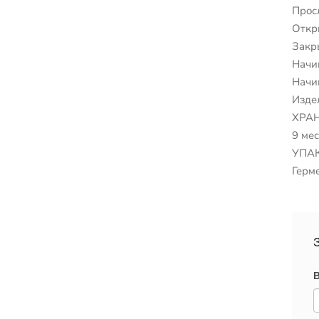
Прос
Откр
Закр
Начи
Начи
Изде
ХРА
9 ме
УПА
Герм