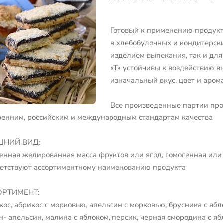
Готовый к применению продукт
в хлебобулочных и кондитерски
изделием выпекания, так и дл
«Т» устойчивы к воздействию 
изначальный вкус, цвет и аром
Все произведенные партии про
ренним, российским и международным стандартам качества
ШНИЙ ВИД:
енная желированная масса фруктов или ягод, гомогенная или с 
ветствуют ассортиментному наименованию продукта
ОРТИМЕНТ:
ос, абрикос с морковью, апельсин с морковью, брусника с ябл
- апельсин, малина с яблоком, персик, черная смородина с ябл