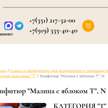
+7(351) 217-32-00
+7(919) 335-40-40
тимент:
вная
/
Сырье и ингредиенты для кондитерского производст
итюр категория "Т"
/
Конфитюр "Малина с яблоком Т", N
нфитюр "Малина с яблоком Т", N
КАТЕГОРИЯ "Т"