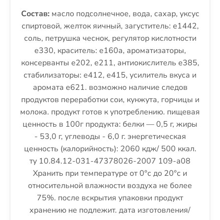
Состав:
масло подсолнечное, вода, сахар, уксус
спиртовой, желток яичный, загуститель: е1442,
соль, петрушка чеснок, регулятор кислотности
е330, краситель: е160а, ароматизаторы,
консерванты е202, е211, антиокислитель е385,
стабилизаторы: е412, е415, усилитель вкуса и
аромата е621. возможно наличие следов
продуктов переработки сои, кунжута, горчицы и
молока. продукт готов к употреблению. пищевая
ценность в 100г продукта: белки — 0,5 г, жиры
- 53,0 г, углеводы - 6,0 г. энергетическая
ценность (калорийность): 2060 кдж/ 500 ккал.
ту 10.84.12-031-47378026-2007 109-а08
Хранить при температуре от 0°с до 20°с и
относительной влажности воздуха не более
75%. после вскрытия упаковки продукт
хранению не подлежит. дата изготовления/