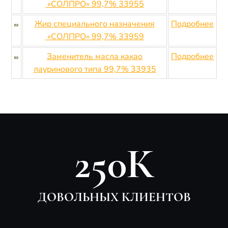
«СОЛПРО» 99,7% 33955
Жир специального назначения
Подробнее
«СОЛПРО» 99,7% 33959
Заменитель масла какао
Подробнее
лауринового типа 99,7% 33935
250К
ДОВОЛЬНЫХ КЛИЕНТОВ