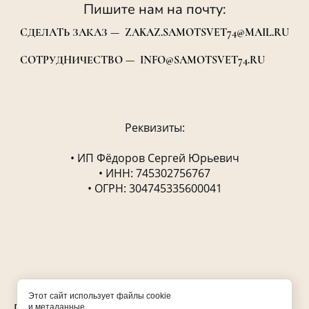
Пишите нам на почту:
СДЕЛАТЬ ЗАКАЗ — ZAKAZ.SAMOTSVET74@MAIL.RU
СОТРУДНИЧЕСТВО — INFO@SAMOTSVET74.RU
Реквизиты:
• ИП Фёдоров Сергей Юрьевич
• ИНН: 745302756767
• ОГРН: 304745335600041
ТК"Самоцвет"© 2025
Этот сайт использует файлы cookie
Политика конфиденциальности
и метаданные.