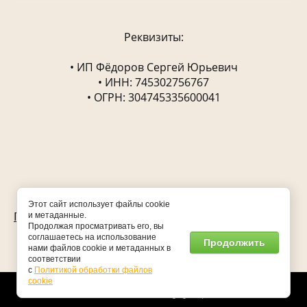
Реквизиты:
• ИП Фёдоров Сергей Юрьевич
• ИНН: 745302756767
• ОГРН: 304745335600041
ТК"Самоцвет"© 2025
Этот сайт использует файлы cookie
Политика конфиденциальности
и метаданные.
Продолжая просматривать его, вы
соглашаетесь на использование
Продолжить
нами файлов cookie и метаданных в
соответствии
с
Политикой обработки файлов
cookie
Сайт создан в:
megagroup.ru